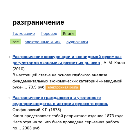
разграничение
Толкование
Перевод
Книги
все
электронные книги
аудиокниги
Разграничение конкуренции и «невидимой руки» как
1
регуляторов экономики развитых рынков
, А. М. Коган
(2010)
В настоящей статье на основе глубокого анализа
фундаментальных экономических категорий «невидимой
руки»… 79.9 руб
электронная книга
Разграничение гражданского и уголовного
2
судопроизводства в истории русского права.
,
Стефановский К.Г. (1873)
Книга представляет собой репринтное издание 1873 года.
Несмотря на то, что была проведена серьезная работа
по… 2003 руб