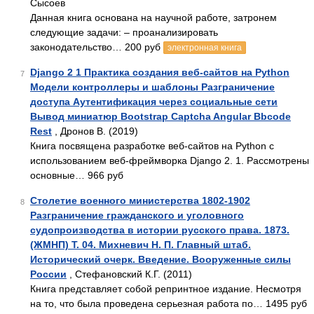
Сысоев
Данная книга основана на научной работе, затронем
следующие задачи: – проанализировать
законодательство… 200 руб
электронная книга
Django 2 1 Практика создания веб-сайтов на Python
7
Модели контроллеры и шаблоны Разграничение
доступа Аутентификация через социальные сети
Вывод миниатюр Bootstrap Captcha Angular Bbcode
Rest
, Дронов В. (2019)
Книга посвящена разработке веб-сайтов на Python с
использованием веб-фреймворка Django 2. 1. Рассмотрены
основные… 966 руб
Столетие военного министерства 1802-1902
8
Разграничение гражданского и уголовного
судопроизводства в истории русского права. 1873.
(ЖМНП) Т. 04. Михневич Н. П. Главный штаб.
Исторический очерк. Введение. Вооруженные силы
России
, Стефановский К.Г. (2011)
Книга представляет собой репринтное издание. Несмотря
на то, что была проведена серьезная работа по… 1495 руб